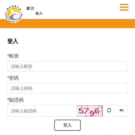
跳
到
主
要
內
容
登入
區
*
帳號
*
密碼
*
驗證碼
登入