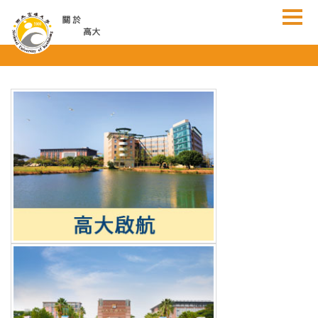
跳
到
主
要
內
容
區